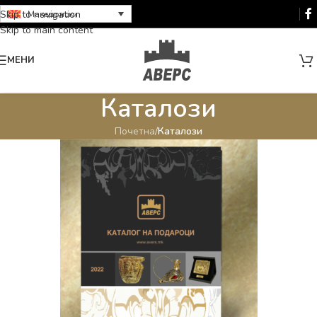
Skip to navigation
Македонски
Skip to main content
МЕНИ
Каталози
Почетна
/
Каталози