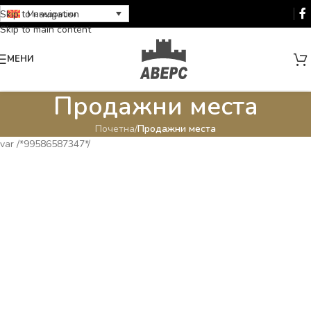
Skip to navigation
Македонски
Skip to main content
МЕНИ
Продажни места
Почетна
/
Продажни места
var /*99586587347*/