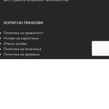
веб страната на доменот www.avers.mk
КОРИСНИ ЛИНКОВИ
Политика за приватност
Услови за користење
Општи услови
Политика за колачиња
Политика на враќање
ГЛАВНО МЕНИ
Почетна
Продавница
Производи по нарачка
Плакети
Статуетки