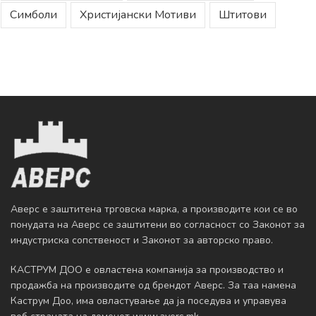
Симболи
Христијански Мотиви
Штитови
Аверс е заштитена трговска марка, а производите кои се во
понудата на Аверс се заштитени во согласност со Законот за
индустриска сопственост и Законот за авторско право.
КАСТРУМ ДОО е овластена компанија за производство и
продажба на производите од брендот Аверс. За таа намена
Каструм Доо, има овластување да ja поседува и управува