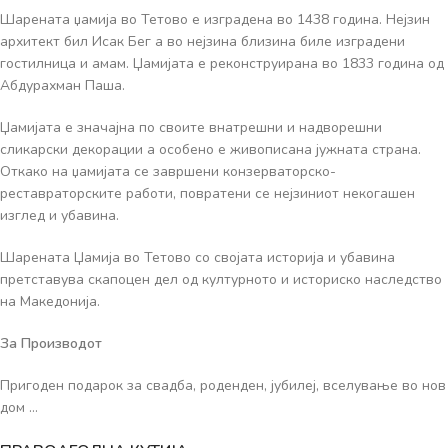
Шарената џамија во Тетово е изградена во 1438 година. Нејзин
архитект бил Исак Бег а во нејзина близина биле изградени
гостилница и амам. Џамијата е реконструирана во 1833 година од
Абдурахман Паша.
Џамијата е значајна по своите внатрешни и надворешни
сликарски декорации а особено е живописана јужната страна.
Откако на џамијата се завршени конзерваторско-
реставраторските работи, повратени се нејзиниот некогашен
изглед и убавина.
Шарената Џамија во Тетово со својата историја и убавина
претставува скапоцен дел од културното и историско наследство
на Македонија.
За Производот
Пригоден подарок за свадба, роденден, јубилеј, вселување во нов
дом …