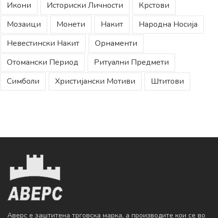
Икони
Историски Личности
Крстови
Мозаици
Монети
Накит
Народна Носија
Невестински Накит
Орнаменти
Отомански Период
Ритуални Предмети
Симболи
Христијански Мотиви
Штитови
Аверс е заштитена трговска марка, а производите кои се во