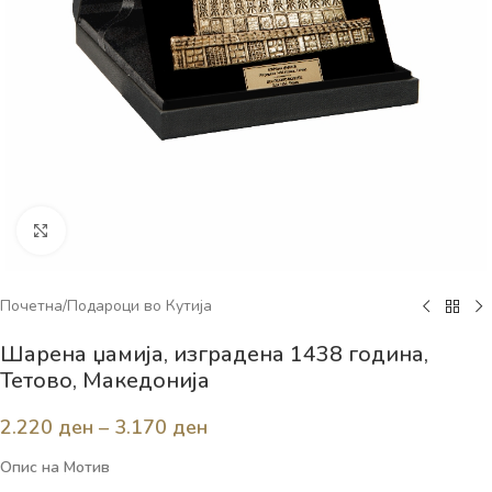
Click to enlarge
Почетна
/
Подароци во Кутија
Шарена џамија, изградена 1438 година,
Тетово, Македонија
2.220
ден
–
3.170
ден
Опис на Мотив