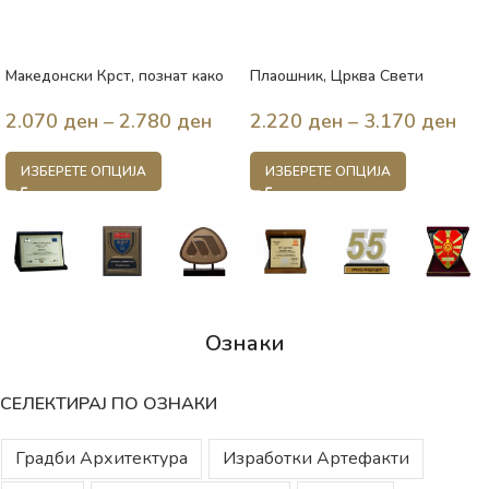
Македонски Крст, познат како
Плаошник, Црква Свети
Крстот на Вељуса, 1080 год.,
Климент и Пантелејмон, Охрид,
Македонија
893 год., Македонија
2.070
ден
–
2.780
ден
2.220
ден
–
3.170
ден
ИЗБЕРЕТЕ ОПЦИЈА
ИЗБЕРЕТЕ ОПЦИЈА
Ознаки
СЕЛЕКТИРАЈ ПО ОЗНАКИ
Градби Архитектура
Изработки Артефакти