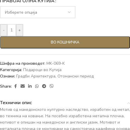
ПРАВОАГОЛНА КУТИЈА
-
+
ВО КОШНИЧКА
Шифра на производот:
MK-069-K
Категорија:
Подароци во Кутија
Ознаки:
Градби Архитектура
,
Отомански период
Share:
Технички опис
Мотив од македонското културно наследство, изработен од метал,
во техника на ковање. На посебно изработена метална плочка,
мотивот е опишан на македонски и англиски јазик. Мотивот и
металната плочка се монтирани на самостоечка кадифена основа