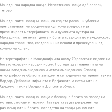
Македонска народна носија, Невестинска носија од Челопек,
Тетово
Македонските народни носии, со својата раскош и убавина
претставуваат непроценлива културна вредност и ја
презентираат материјалната но и духовната култура на
Македонија. Тие имаат долга и богата традиција во македонското
народно творештво, создавани низ векови и пренесувани од
колено на колено.
На територијата на Македонија има околу 70 различни видови на
богато украсени народни носии. Постојат два главни типа на
носии: западномакедонска и источномакедонска. Според
етнографските области, западните се поделени на Горниот тек на
Вардар, Дебарско-мијачката и Брсјачката, а источните на
Средниот тек на Вардар и Шопската област.
Македонската народна носија е бескрајно богата во поглед на
мотиви, стилови и техники. Таа претставува репрезент на
разновидното и богато наследство на традиционалната