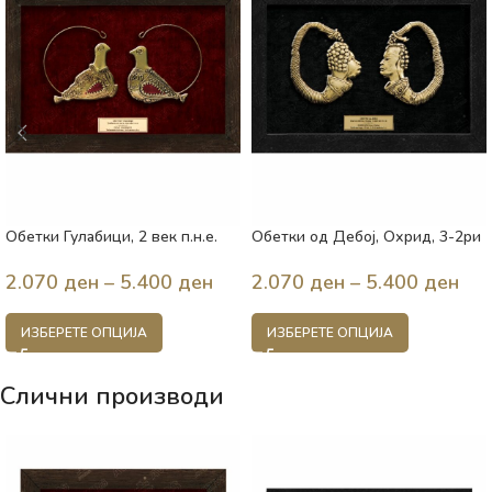
Обетки Гулабици, 2 век п.н.е.
Обетки од Дебој, Охрид, 3-2ри
Македонија
век п.н.е., Македонија
2.070
ден
–
5.400
ден
2.070
ден
–
5.400
ден
ИЗБЕРЕТЕ ОПЦИЈА
ИЗБЕРЕТЕ ОПЦИЈА
Слични производи