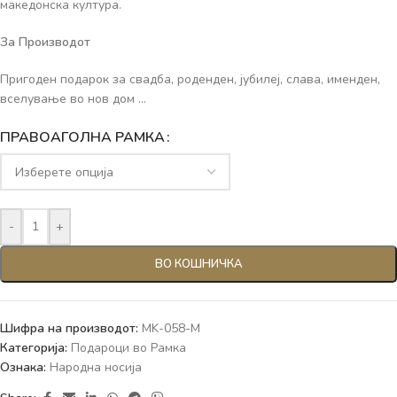
македонска култура.
За Производот
Пригоден подарок за свадба, роденден, јубилеј, слава, именден,
вселување во нов дом …
ПРАВОАГОЛНА РАМКА
-
+
ВО КОШНИЧКА
Шифра на производот:
MK-058-M
Категорија:
Подароци во Рамка
Ознака:
Народна носија