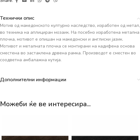
Share:
Технички опис
Мотив од македонското културно наследство, изработен од метал,
во техника на аплициран мозаик. На посебно изработена метална
плочка, мотивот е опишан на македонски и англиски јазик.
Мотивот и металната плочка се монтирани на кадифена основа
сместена во застаклена дрвена рамка. Производот е сместен во
соодветна амбалажна кутија.
Дополнителни информации
Можеби ќе ве интересира...