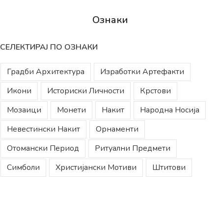
Ознаки
СЕЛЕКТИРАЈ ПО ОЗНАКИ
Градби Архитектура
Изработки Артефакти
Икони
Историски Личности
Крстови
Мозаици
Монети
Накит
Народна Носија
Невестински Накит
Орнаменти
Отомански Период
Ритуални Предмети
Симболи
Христијански Мотиви
Штитови