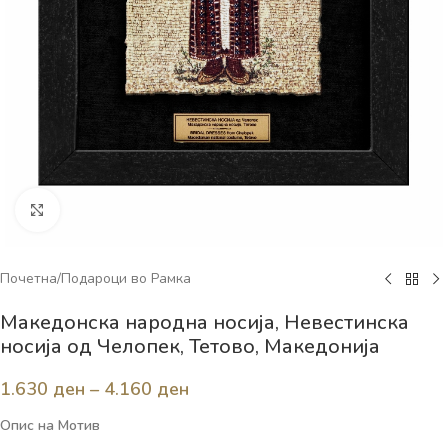
Click to enlarge
Почетна
/
Подароци во Рамка
Македонска народна носија, Невестинска
носија од Челопек, Тетово, Македонија
1.630
ден
–
4.160
ден
Опис на Мотив