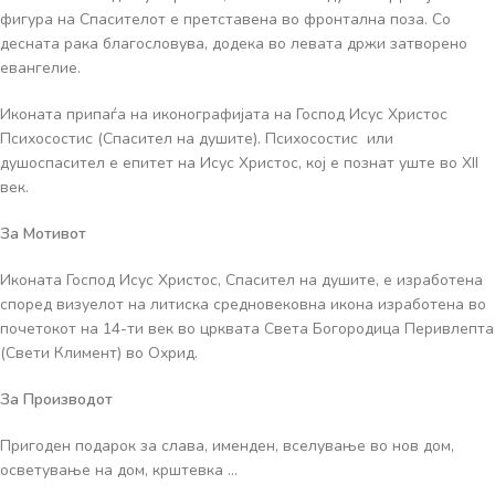
фигура на Спасителот е претставена во фронтална поза. Со
десната рака благословува, додека во левата држи затворено
евангелие.
Иконата припаѓа на иконографијата на Господ Исус Христос
Психосостис (Спасител на душите). Психосостис или
душоспасител е епитет на Исус Христос, кој е познат уште во XII
век.
За Мотивот
Иконата Господ Исус Христос, Спасител на душите, е изработена
според визуелот на литиска средновековна икона изработена во
почетокот на 14-ти век во црквата Света Богородица Перивлепта
(Свети Климент) во Охрид.
За Производот
Пригоден подарок за слава, именден, вселување во нов дом,
осветување на дом, крштевка …