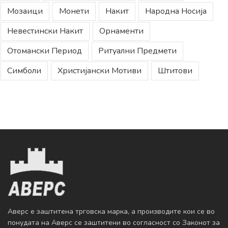
Мозаици
Монети
Накит
Народна Носија
Невестински Накит
Орнаменти
Отомански Период
Ритуални Предмети
Симболи
Христијански Мотиви
Штитови
Аверс е заштитена трговска марка, а производите кои се во
понудата на Аверс се заштитени во согласност со Законот за