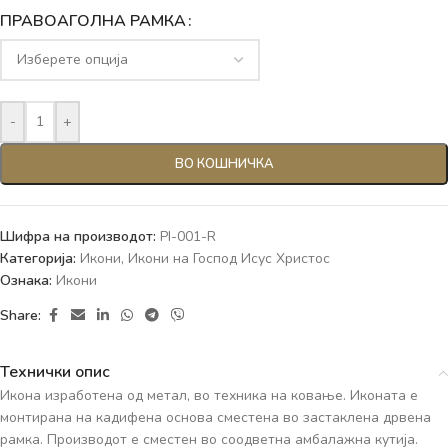
ПРАВОАГОЛНА РАМКА
-
+
ВО КОШНИЧКА
Шифра на производот:
PI-001-R
Категорија:
Икони
,
Икони на Господ Исус Христос
Ознака:
Икони
Share:
Технички опис
Икона изработена од метал, во техника на ковање. Иконата е
монтирана на кадифена основа сместена во застаклена дрвена
рамка. Производот е сместен во соодветна амбалажна кутија.