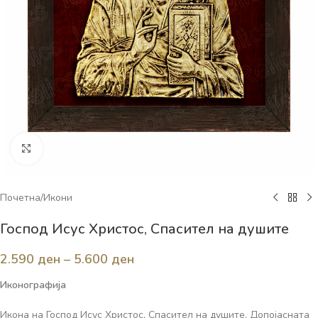
Click to enlarge
Почетна
/
Икони
Господ Исус Христос, Спасител на душите
2.590
ден
–
5.600
ден
Иконографија
Икона на Господ Исус Христос, Спасител на душите. Допојасната