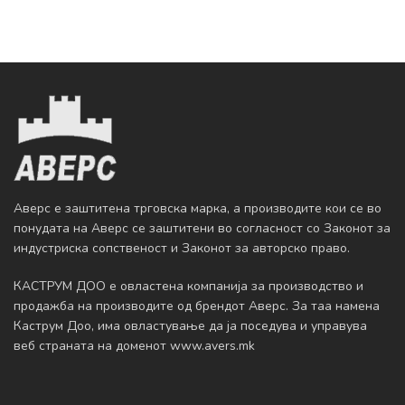
Аверс е заштитена трговска марка, а производите кои се во
понудата на Аверс се заштитени во согласност со Законот за
индустриска сопственост и Законот за авторско право.
КАСТРУМ ДОО е овластена компанија за производство и
продажба на производите од брендот Аверс. За таа намена
Каструм Доо, има овластување да ja поседува и управува
веб страната на доменот www.avers.mk