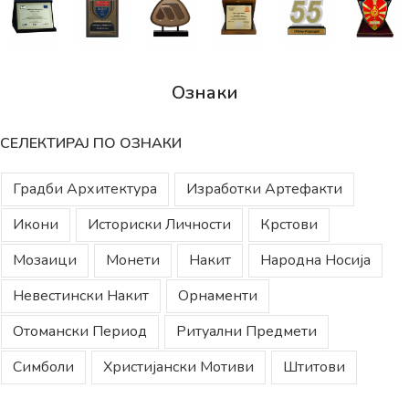
Ознаки
СЕЛЕКТИРАЈ ПО ОЗНАКИ
Градби Архитектура
Изработки Артефакти
Икони
Историски Личности
Крстови
Мозаици
Монети
Накит
Народна Носија
Невестински Накит
Орнаменти
Отомански Период
Ритуални Предмети
Симболи
Христијански Мотиви
Штитови