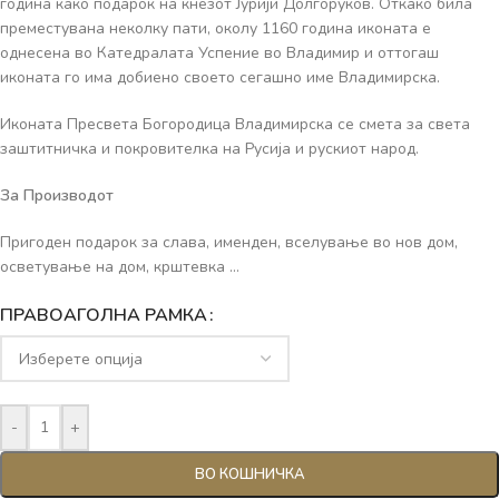
година како подарок на кнезот Јурији Долгоруков. Откако била
преместувана неколку пати, околу 1160 година иконата е
однесена во Катедралата Успение во Владимир и оттогаш
иконата го има добиено своето сегашно име Владимирска.
Иконата Пресвета Богородица Владимирска се смета за света
заштитничка и покровителка на Русија и рускиот народ.
За Производот
Пригоден подарок за слава, именден, вселување во нов дом,
осветување на дом, крштевка …
ПРАВОАГОЛНА РАМКА
-
+
ВО КОШНИЧКА