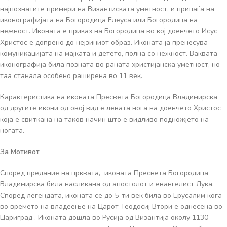
најпознатите примери на Византиската уметност, и припаѓа на
иконографијата на Богородица Елеуса или Богородица на
нежност. Иконата е приказ на Богородица во кој доенчето Исус
Христос е допрено до нејзиниот образ. Иконата ја пренесува
комуникацијата на мајката и детето, полна со нежност. Ваквата
иконографија била позната во раната христијанска уметност, но
таа станала особено раширена во 11 век.
Карактеристика на иконата Пресвета Богородица Владимирска
од другите икони од овој вид е левата нога на доенчето Христос
која е свиткана на таков начин што е видливо подножјето на
ногата.
За Мотивот
Според предание на црквата, иконата Пресвета Богородица
Владимирска била насликана од апостолот и евангелист Лука.
Според легендата, иконата се до 5-ти век била во Ерусалим кога
во времето на владеење на Царот Теодосиј Втори е однесена во
Цариград . Иконата дошла во Русија од Византија околу 1130