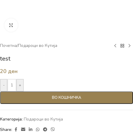
Click to enlarge
Почетна
/
Подароци во Кутија
test
20
ден
-
+
ВО КОШНИЧКА
Категорија:
Подароци во Кутија
Share: