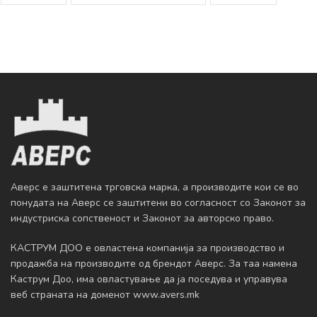
Аверс е заштитена трговска марка, а производите кои се во
понудата на Аверс се заштитени во согласност со Законот за
индустриска сопственост и Законот за авторско право.
КАСТРУМ ДОО е овластена компанија за производство и
продажба на производите од брендот Аверс. За таа намена
Каструм Доо, има овластување да ja поседува и управува
веб страната на доменот www.avers.mk