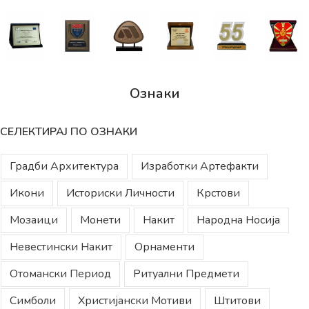
Ознаки
СЕЛЕКТИРАЈ ПО ОЗНАКИ
Градби Архитектура
Изработки Артефакти
Икони
Историски Личности
Крстови
Мозаици
Монети
Накит
Народна Носија
Невестински Накит
Орнаменти
Отомански Период
Ритуални Предмети
Симболи
Христијански Мотиви
Штитови