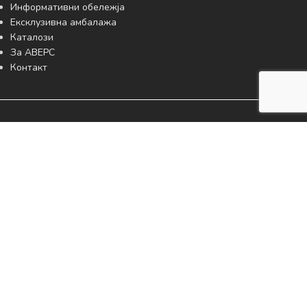
Информативни обележја
Ексклузивна амбалажа
Каталози
За АВЕРС
Контакт
Каструм Доо
Адреса: Ул. 519, бр.38, Автокоманда, 1000 Скопје
Даночен број: 4043019527455 | ЕМБС: 7385960
Жиро сметка 300 000 004 411 887
Комерцијална Банка АД Скопје
Тел. +389 78 565 158
Тел. +389 2 258 1114
е-маил:
kontakt@avers.mk
Работно време: Секој работен ден од 08,00 до 16,00 часот