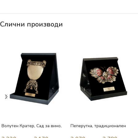
Слични производи
Волутен Кратер, Сад за вино,
Пеперутка, традиционален
Охрид, VI век п.н.е. Македонија
брош, 19 век, Македонија