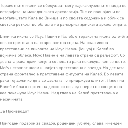
Теракотните икони се вбројуваат меѓу најексклузивните наоди во
историјата на македонската археологија. Тие се пронајдени во
наоѓалиштето Кале во Виница и по својата содржина и облик се
светска реткост во областа на ранохристијанската археологијата.
Виничка икона со Исус Навин и Калеб, е теракотна икона од 5-6ти
век со претстава на старозаветна сцена. На оваа икона
претставени се ликовите на Исус Навин (Јошуа) и Калеб во
војничка облека. Исус Навин е на левата страна од рељефот. Со
десната рака држи копје а со левата рака покажува кон сонцето.
Меѓу неговиот шлем и копјето претставена е ѕвезда. На десната
страна фронтално е претставена фигурата на Калеб. Во левата
рака тој држи копје а со десната го придржува штитот. Ликот на
Калеб е благо свртен на десно со поглед вперен во сонцето на
кое покажува Исус Навин. Над глава на Калеб претставена е
месечината.
За Производот
Пригоден подарок за свадба, роденден, јубилеј, слава, именден,