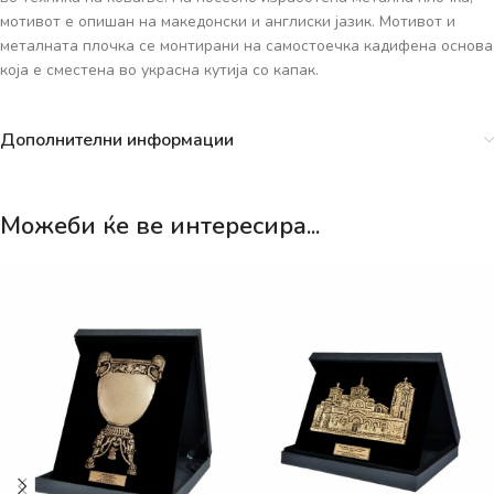
мотивот е опишан на македонски и англиски јазик. Мотивот и
металната плочка се монтирани на самостоечка кадифена основа
која е сместена во украсна кутија со капак.
Дополнителни информации
Можеби ќе ве интересира...