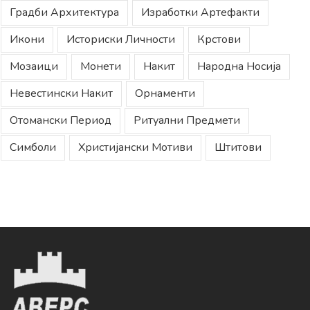
Градби Архитектура
Изработки Артефакти
Икони
Историски Личности
Крстови
Мозаици
Монети
Накит
Народна Носија
Невестински Накит
Орнаменти
Отомански Период
Ритуални Предмети
Симболи
Христијански Мотиви
Штитови