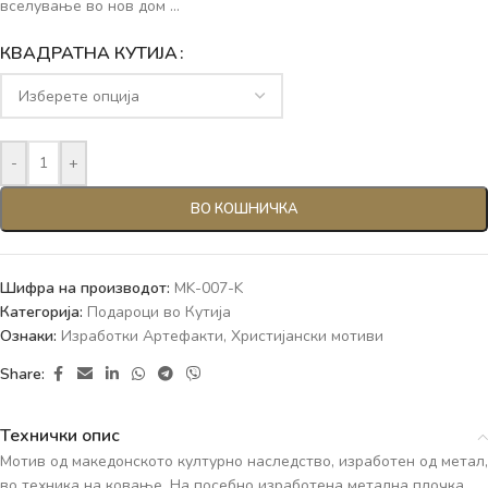
вселување во нов дом …
КВАДРАТНА КУТИЈА
-
+
ВО КОШНИЧКА
Шифра на производот:
MK-007-K
Категорија:
Подароци во Кутија
Ознаки:
Изработки Артефакти
,
Христијански мотиви
Share:
Технички опис
Мотив од македонското културно наследство, изработен од метал,
во техника на ковање. На посебно изработена метална плочка,