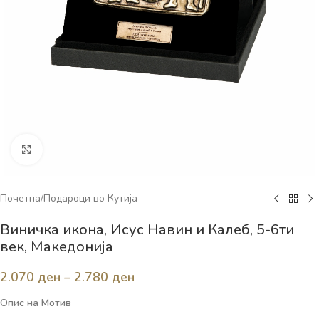
Click to enlarge
Почетна
/
Подароци во Кутија
Виничка икона, Исус Навин и Калеб, 5-6ти
век, Македонија
2.070
ден
–
2.780
ден
Опис на Мотив