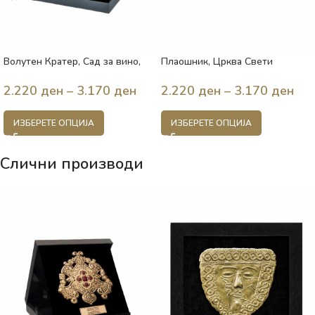
Волутен Кратер, Сад за вино,
Плаошник, Црква Свети
Охрид, VI век п.н.е. Македонија
Климент и Пантелејмон, Охрид,
893 год., Македонија
2.220
ден
–
3.170
ден
2.220
ден
–
3.170
ден
ИЗБЕРЕТЕ ОПЦИЈА
ИЗБЕРЕТЕ ОПЦИЈА
Слични производи