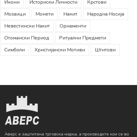
Икони
Историски Личности
Крстови
Мозаици
Монети
Накит
Народна Носија
Невестински Накит
Орнаменти
Отомански Период
Ритуални Предмети
Симболи
Христијански Мотиви
Штитови
Аверс е заштитена трговска марка, а производите кои се во