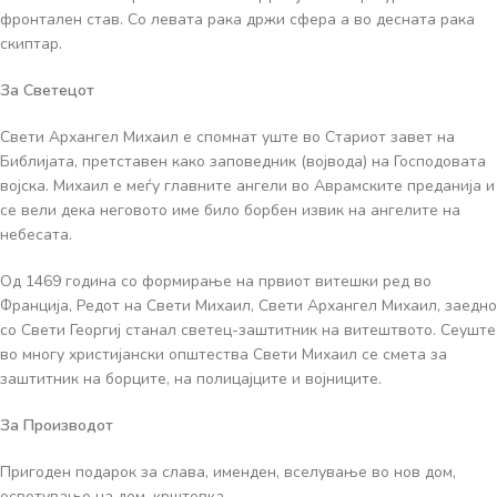
фронтален став. Со левата рака држи сфера а во десната рака
скиптар.
За Светецот
Свети Архангел Михаил е спомнат уште во Стариот завет на
Библијата, претставен како заповедник (војвода) на Господовата
војска. Михаил е меѓу главните ангели во Аврамските преданија и
се вели дека неговото име било борбен извик на ангелите на
небесата.
Од 1469 година со формирање на првиот витешки ред во
Франција, Редот на Свети Михаил, Свети Архангел Михаил, заедно
со Свети Георгиј станал светец-заштитник на витештвото. Сеуште
во многу христијански општества Свети Михаил се смета за
заштитник на борците, на полицајците и војниците.
За Производот
Пригоден подарок за слава, именден, вселување во нов дом,
осветување на дом, крштевка …