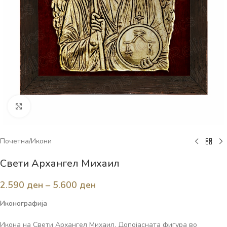
Click to enlarge
Почетна
/
Икони
Свети Архангел Михаил
2.590
ден
–
5.600
ден
Иконографија
Икона на Свети Архангел Михаил. Допојасната фигура во